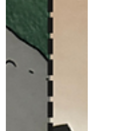
descubrimiento de un monolito en
homenaje al escritor Lorenzo Laborde
Hita, sin embargo, el estado actual del
monumento es consecuente a un
abandono de varias décadas.