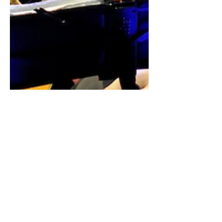
Carlos Benavides sobre la
Chamarrita para Ismael
Cortinas